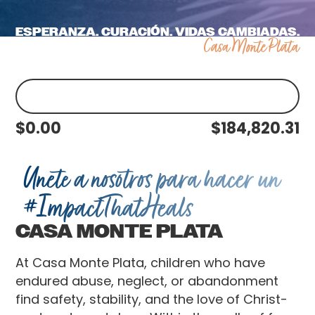
ESPERANZA. CURACIÓN. VIDAS CAMBIADAS.
Casa Monte Plata
$
0.00
$
184,820.31
Únete a nosotros para hacer un
#ImpactThatHeals
CASA MONTE PLATA
At Casa Monte Plata, children who have
endured abuse, neglect, or abandonment
find safety, stability, and the love of Christ-