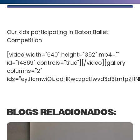
Our kids participating in Baton Ballet
Competition
[video width="640" height="352" mp4=""
id="14869" controls="true"][/video][gallery
columns="2"
ids="eyJ1cmwiOiJodHRwczpcL1wvd3d3LmtpZHN
BLOGS RELACIONADOS: