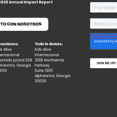
2025 Annual Impact Report
CTO CON NOSOTROS
naciones:
Todo lo demás:
ds Alive
Kids Alive
ternacional
Internacional
artado postal 528
2555 Northwinds
pharetta, Georgia
Parkway
009
Suite 1300
Alpharetta, Georgia
30009
y