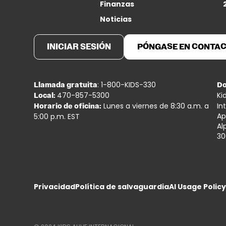
Finanzas
Noticias
INICIAR SESIÓN
PÓNGASE EN CONTA
: 1-800-KIDS-330
Llamada gratuita
Do
470-857-5300
Ki
Local:
Lunes a viernes de 8:30 a.m. a
In
Horario de oficina:
Ap
5:00 p.m. EST
Al
30
Privacidad
Política de salvaguardia
AI Usage Polic